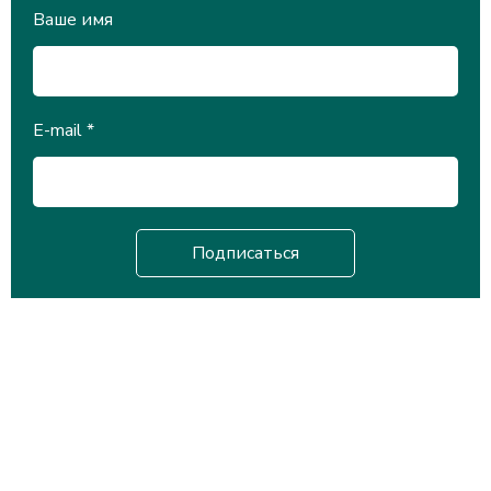
Ваше имя
E-mail
*
Научная библиотека
Университета Международного
Бизнеса им. Кенжегали Сагадиева