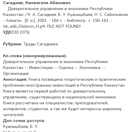
Сагадиев, Кенжегали Абенович
.
Доверительное управление в экономике Республики
Казахстан. / К. А. Сагадиев, Б. У. Куанышбаев, Н. С. Сабильянов.
- Алматы : [б. и.], 2001. - 164 с. - Библиогр.: с. 156-161. -
!sk_elib_Oisbncn_H.pft: FILE NOT FOUND!
УДК
330 (075)
Рубрики:
Труды Сагадиева
Кл.слова (ненормированные):
Доверительное управление в экономике Республики
Казахстан -- Инвестиции -- Оценка -- Экономика --
Организация
Аннотация:
Книга посвящена теоретическим и практическим
проблемам иностранных инвестиций в Республике Казахстан.
Книга является первой работой по доверительному
управлению, существующему в национальной экономике.
Книга рассчитана на специалистов, преподователей,
аспирантов, студентов, а так же будет интересна широкому
читателей.
Доп.точки доступа:
Куанышбаев, Б. У.