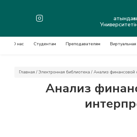
атындағ
Университетін
О нас
Студентам
Преподавателям
Виртуальная
Главная
/
Электронная библиотека
/
Анализ финансовой от
Анализ финанс
интерпре