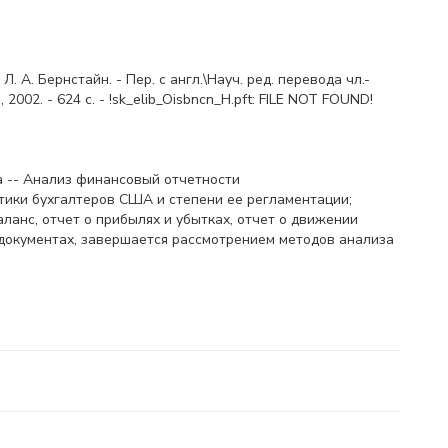
 А. Бернстайн. - Пер. с англ.\Науч. ред. перевода чл.-
 2002. - 624 с. - !sk_elib_Oisbncn_H.pft: FILE NOT FOUND!
а -- Анализ финансовый отчетности
тики бухгалтеров США и степени ее регламентации;
анс, отчет о прибылях и убытках, отчет о движении
документах, завершается рассмотрением методов анализа