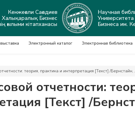
Кенжеғали Сағадиев
Научная библ
ы Халықаралық Бизнес
Университет
ің ғылыми кітапханасы
Бизнеса им. К
 выставка
Электронный каталог
Электронная библиотека
четности: теория, практика и интерпретация [Текст] /Бернстайн, 
овой отчетности: теор
тация [Текст] /Бернст