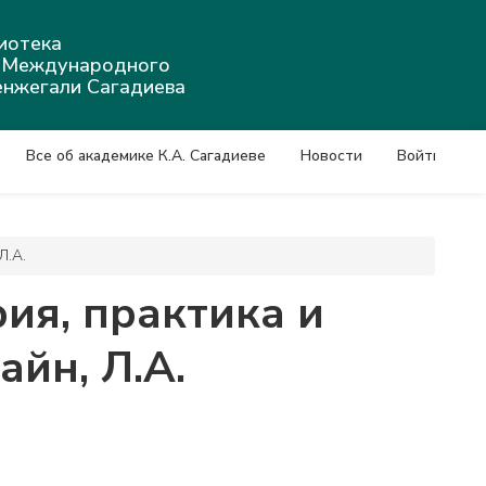
иотека
а Международного
енжегали Сагадиева
Все об академике К.А. Сагадиеве
Новости
Войти
Л.А.
ия, практика и
айн, Л.А.