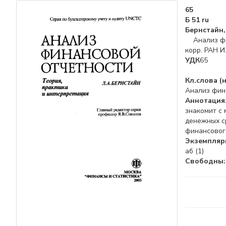
65
Б 51 ru
Бернстайн, 
Анализ фина
корр. РАН И.
УДК
65
Кл.слова (
Анализ фина
Аннотация
знакомит с 
денежных с
финансовог
Экземпляры
аб (1)
Свободны