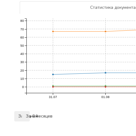
Статистика документа
80
70
60
50
40
30
20
10
0
31.07
01.08
За 7 дней
За 6 месяцев