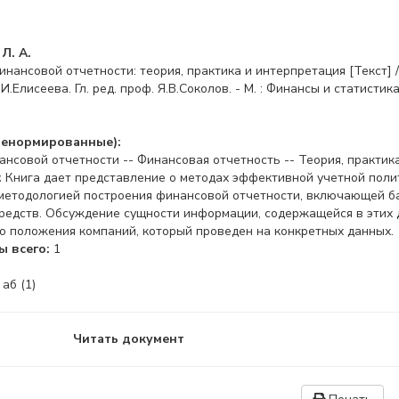
Л. А.
нсовой отчетности: теория, практика и интерпретация [Текст] / Л.
И.Елисеева. Гл. ред. проф. Я.В.Соколов. - М. : Финансы и статистика,
ненормированные):
нсовой отчетности -- Финансовая отчетность -- Теория, практик
:
Книга дает представление о методах эффективной учетной поли
методологией построения финансовой отчетности, включающей бал
редств. Обсуждение сущности информации, содержащейся в этих 
о положения компаний, который проведен на конкретных данных.
 всего:
1
:
аб (1)
Читать документ