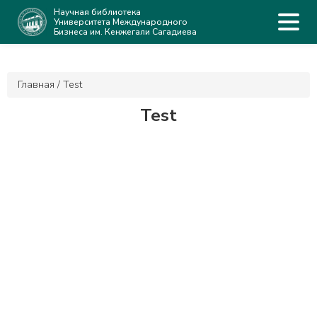
Научная библиотека
Университета Международного
Бизнеса им. Кенжегали Сагадиева
Главная
/
Test
Test