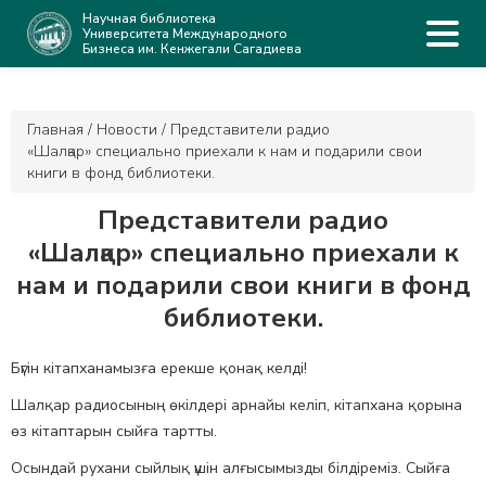
Научная библиотека
Университета Международного
Бизнеса им. Кенжегали Сагадиева
Главная
/
Новости
/
Представители радио
«Шалқар» специально приехали к нам и подарили свои
книги в фонд библиотеки.
Представители радио
«Шалқар» специально приехали к
нам и подарили свои книги в фонд
библиотеки.
Бүгін кітапханамызға ерекше қонақ келді!
Шалқар радиосының өкілдері арнайы келіп, кітапхана қорына
өз кітаптарын сыйға тартты.
Осындай рухани сыйлық үшін алғысымызды білдіреміз. Сыйға