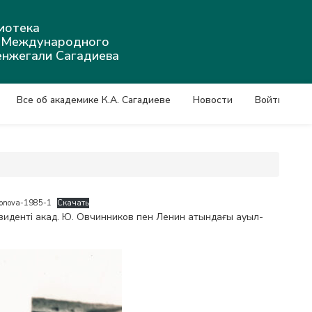
иотека
а Международного
енжегали Сагадиева
Все об академике К.А. Сагадиеве
Новости
Войти
konova-1985-1
Скачать
денті акад. Ю. Овчинников пен Ленин атындағы ауыл-