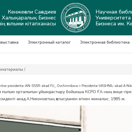
Кенжеғали Сағадиев
Научная библ
ы Халықаралық Бизнес
Университет
ің ғылыми кітапханасы
Бизнеса им. К
 выставка
Электронный каталог
Электронная библиотека
оматериалы
/
m-vitse-prezidenta-AN-SSSR-akad.YU_.Ovchinnikova-i-Prezidenta-VASHNIL-akad.A.Ni
я ғылым орталығын ұйымдастыру бойынша КСРО ҒА-ның вице-прези
зиденті акад.А.Никоновтың қатысуымен өткен жиналыс, 1985 ж.