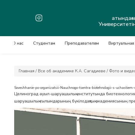
атындағ
Университетін
О нас
Студентам
Преподавателям
Виртуальная
Главная
/
Все об академике К.А. Сагадиеве
/
Фото и виде
Soveshhanie-po-organizatsii-Nauchnogo-tsentra-biotehnologii-s-uchastie
Целиноград ауыл-шаруашылық институтында биотехнологи
шаруашылық ғылымдарының бүкілодақтық академиясының пре