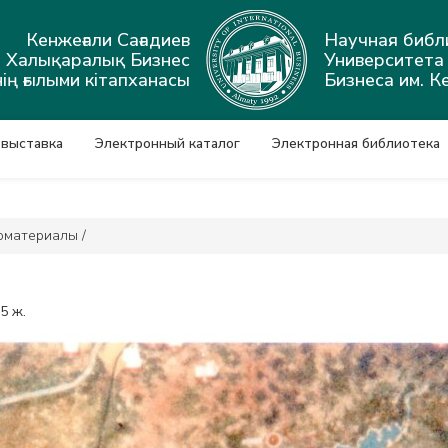
Кенжеғали Сағадиев
Научная библ
ы Халықаралық Бизнес
Университет
ің ғылыми кітапханасы
Бизнеса им. К
 выставка
Электронный каталог
Электронная библиотека
оматериалы
/
5 ж.