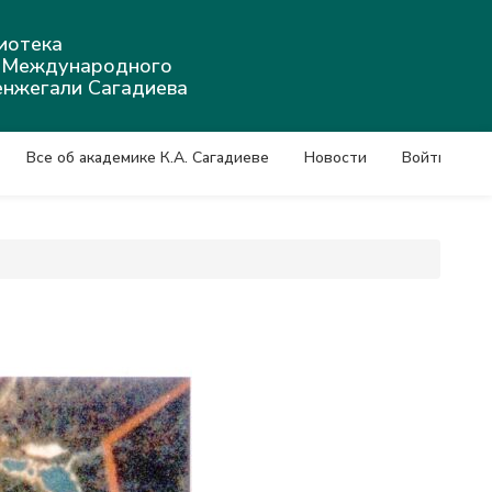
иотека
а Международного
енжегали Сагадиева
Все об академике К.А. Сагадиеве
Новости
Войти