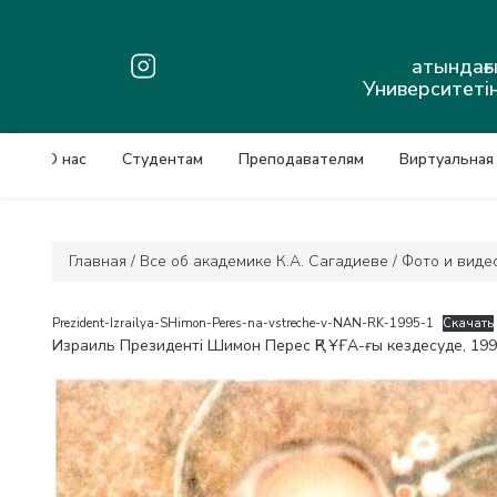
атындағ
Университетін
О нас
Студентам
Преподавателям
Виртуальная
Главная
/
Все об академике К.А. Сагадиеве
/
Фото и виде
Prezident-Izrailya-SHimon-Peres-na-vstreche-v-NAN-RK-1995-1
Скачать
Израиль Президенті Шимон Перес ҚР ҰҒА-ғы кездесуде, 199