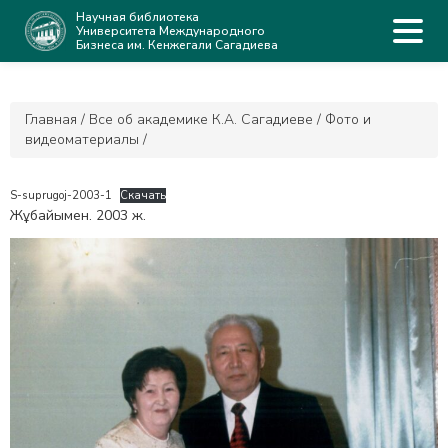
Научная библиотека
Университета Международного
Бизнеса им. Кенжегали Сагадиева
Главная
/
Все об академике К.А. Сагадиеве
/
Фото и
видеоматериалы
/
S-suprugoj-2003-1
Скачать
Жұбайымен. 2003 ж.