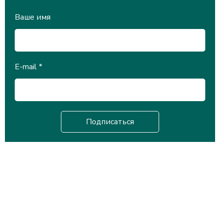
Ваше имя
E-mail
*
Научная библиотека
Университета Международного