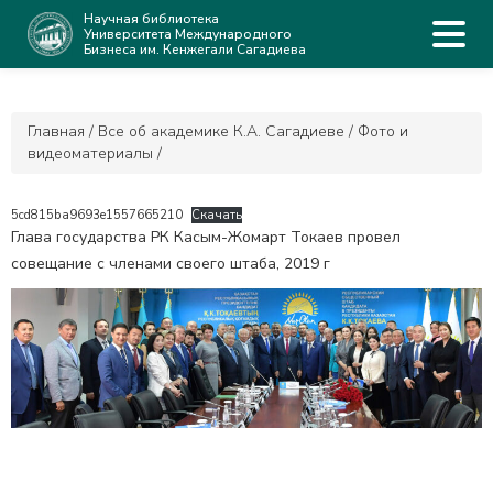
Научная библиотека
Университета Международного
Бизнеса им. Кенжегали Сагадиева
Главная
/
Все об академике К.А. Сагадиеве
/
Фото и
видеоматериалы
/
5cd815ba9693e1557665210
Скачать
Глава государства РК Касым-Жомарт Токаев провел
совещание с членами своего штаба, 2019 г