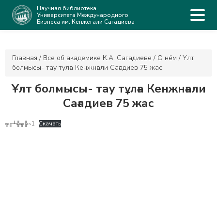
Научная библиотека
Университета Международного
Бизнеса им. Кенжегали Сагадиева
Главная
/
Все об академике К.А. Сагадиеве
/
О нём
/
Ұлт
болмысы- тау тұлға Кенжнғали Сағадиев 75 жас
Ұлт болмысы- тау тұлға Кенжнғали
Сағадиев 75 жас
╦╓┴╬╦╠~1
Скачать