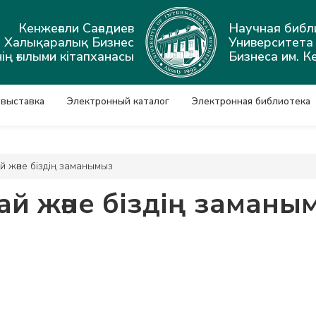
Кенжеғали Сағадиев
Научная библ
ы Халықаралық Бизнес
Университет
ің ғылыми кітапханасы
Бизнеса им. К
 выставка
Электронный каталог
Электронная библиотека
й және біздің заманымыз
ай және біздің заманы