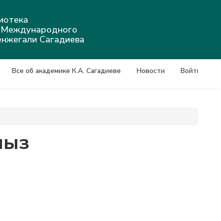
иотека
а Международного
енжегали Сагадиева
Все об академике К.А. Сагадиеве
Новости
Войти
мыз