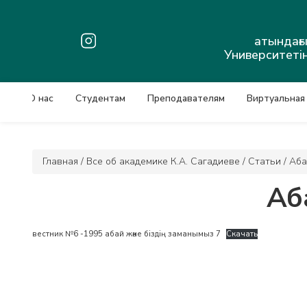
атындағ
Университетін
О нас
Студентам
Преподавателям
Виртуальная
Главная
/
Все об академике К.А. Сагадиеве
/
Статьи
/
Аба
Аб
вестник №6 -1995 абай және біздің заманымыз 7
Скачать