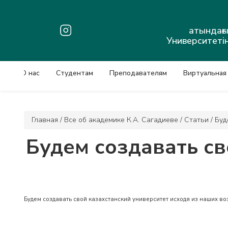
атындағ
Университетін
О нас
Студентам
Преподавателям
Виртуальная
Главная
/
Все об академике К.А. Сагадиеве
/
Статьи
/
Буд
Будем создавать св
Будем создавать свой казахстанский университет исходя из наших в