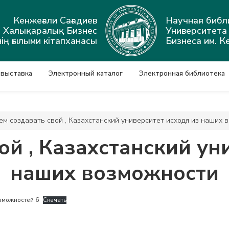
Кенжеғали Сағадиев
Научная библ
ы Халықаралық Бизнес
Университет
ің ғылыми кітапханасы
Бизнеса им. К
 выставка
Электронный каталог
Электронная библиотека
ем создавать свой , Казахстанский университет исходя из наших 
ой , Казахстанский ун
наших возможности
озможностей 6
Скачать