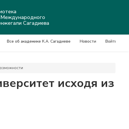
иотека
а Международного
енжегали Сагадиева
Все об академике К.А. Сагадиеве
Новости
Войти
возможности
иверситет исходя из