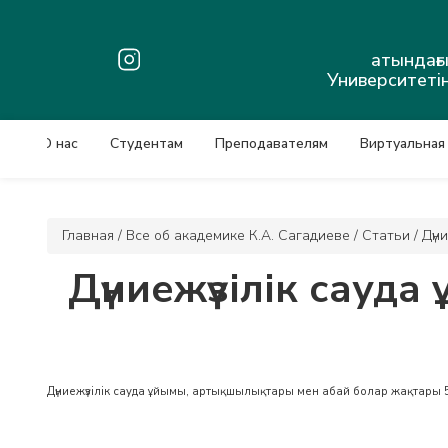
атындағ
Университетін
О нас
Студентам
Преподавателям
Виртуальная
Главная
/
Все об академике К.А. Сагадиеве
/
Статьи
/
Дүн
Дүниежүзілік сауд
Дүниежүзілік сауда ұйымы, артықшылықтары мен абай болар жақтары 