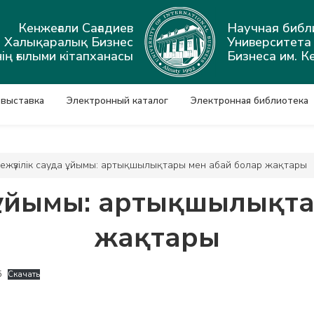
Кенжеғали Сағадиев
Научная библ
ы Халықаралық Бизнес
Университет
ің ғылыми кітапханасы
Бизнеса им. К
 выставка
Электронный каталог
Электронная библиотека
иежүзілік сауда ұйымы: артықшылықтары мен абай болар жақтары
а ұйымы: артықшылықт
жақтары
5
Скачать