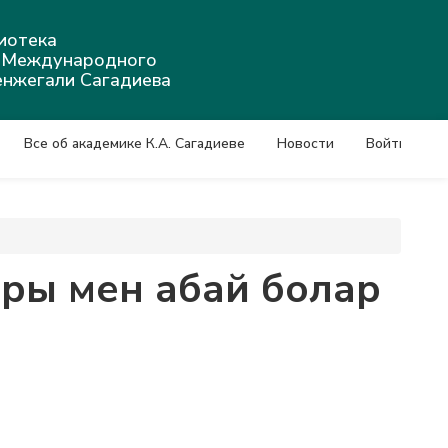
иотека
а Международного
енжегали Сагадиева
Все об академике К.А. Сагадиеве
Новости
Войти
ары мен абай болар