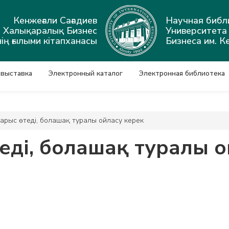
Кенжеғали Сағадиев
Научная библ
ы Халықаралық Бизнес
Университет
ің ғылыми кітапханасы
Бизнеса им. К
 выставка
Электронный каталог
Электронная библиотека
дарыс өтеді, болашақ туралы ойласу керек
еді, болашақ туралы 