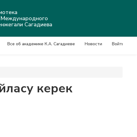
иотека
а Международного
енжегали Сагадиева
Все об академике К.А. Сагадиеве
Новости
Войти
ойласу керек