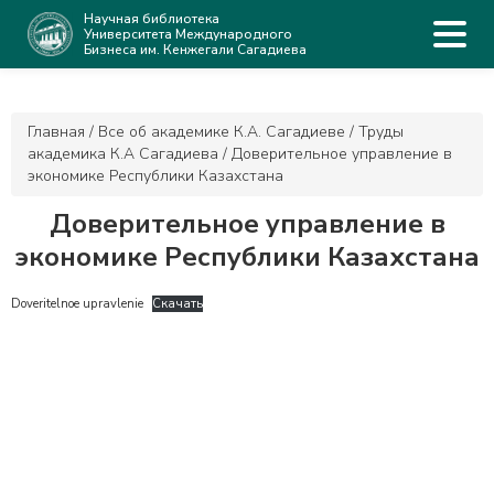
Научная библиотека
Университета Международного
Бизнеса им. Кенжегали Сагадиева
Главная
/
Все об академике К.А. Сагадиеве
/
Труды
академика К.А Сагадиева
/
Доверительное управление в
экономике Республики Казахстана
Доверительное управление в
экономике Республики Казахстана
Doveritelnoe upravlenie
Скачать