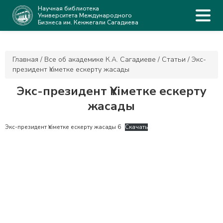
Научная библиотека
Университета Международного
Бизнеса им. Кенжегали Сагадиева
Главная
/
Все об академике К.А. Сагадиеве
/
Статьи
/
Экс-
президент Үкіметке ескерту жасады
Экс-президент Үкіметке ескерту
жасады
Экс-президент Үкіметке ескерту жасады 6
Скачать