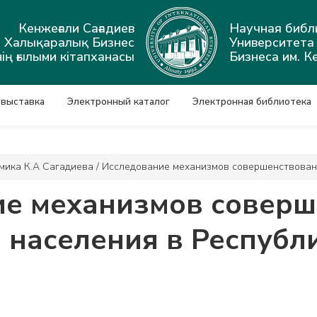
Кенжеғали Сағадиев
Научная библ
ы Халықаралық Бизнес
Университет
ің ғылыми кітапханасы
Бизнеса им. К
 выставка
Электронный каталог
Электронная библиотека
мика К.А Сагадиева
/
Исследование механизмов совершенствовани
ие механизмов соверш
 населения в Республ