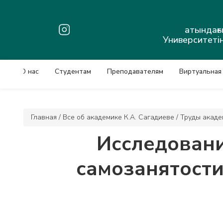
атындағ
Университетін
О нас
Студентам
Преподавателям
Виртуальная
Главная
/
Все об академике К.А. Сагадиеве
/
Труды акаде
Исследован
самозанятости