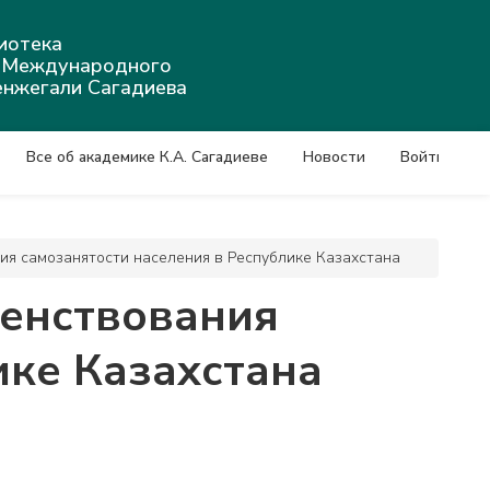
иотека
а Международного
енжегали Сагадиева
Все об академике К.А. Сагадиеве
Новости
Войти
я самозанятости населения в Республике Казахстана
енствования
ике Казахстана