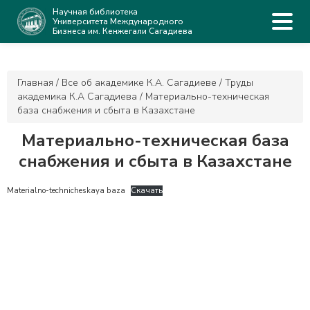
Научная библиотека
Университета Международного
Бизнеса им. Кенжегали Сагадиева
Главная
/
Все об академике К.А. Сагадиеве
/
Труды
академика К.А Сагадиева
/
Материально-техническая
база снабжения и сбыта в Казахстане
Материально-техническая база
снабжения и сбыта в Казахстане
Materialno-technicheskaya baza
Скачать