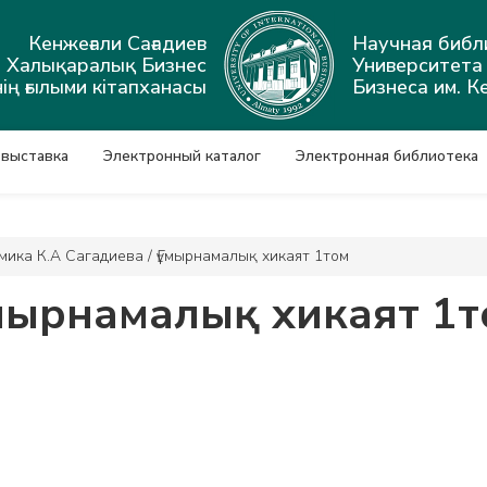
Кенжеғали Сағадиев
Научная библ
ы Халықаралық Бизнес
Университет
ің ғылыми кітапханасы
Бизнеса им. К
 выставка
Электронный каталог
Электронная библиотека
мика К.А Сагадиева
/
Ғұмырнамалық хикаят 1том
ұмырнамалық хикаят 1т