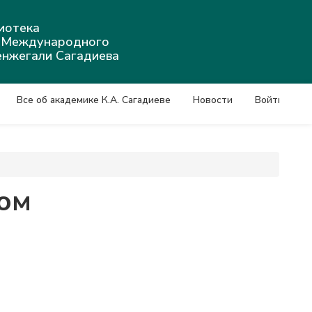
иотека
а Международного
енжегали Сагадиева
Все об академике К.А. Сагадиеве
Новости
Войти
ом