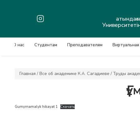
атындағ
Университетін
О нас
Студентам
Преподавателям
Виртуальная
Главная
/
Все об академике К.А. Сагадиеве
/
Труды акаде
Ғ
Gumyrnamalyk hikayat 1
Скачать