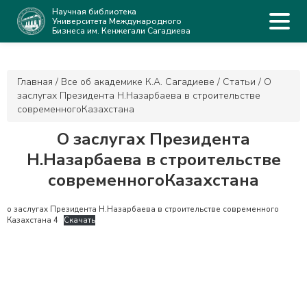
Научная библиотека
Университета Международного
Бизнеса им. Кенжегали Сагадиева
Главная
/
Все об академике К.А. Сагадиеве
/
Статьи
/
О
заслугах Президента Н.Назарбаева в строительстве
современногоКазахстана
О заслугах Президента
Н.Назарбаева в строительстве
современногоКазахстана
о заслугах Президента Н.Назарбаева в строительстве современного
Казахстана 4
Скачать