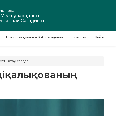
иотека
а Международного
енжегали Сагадиева
Все об академике К.А. Сагадиеве
Новости
Войти
ұттықтау сөздері
бдіқалықованың