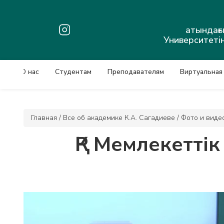
атындағ
Университетін
О нас
Студентам
Преподавателям
Виртуальная
Главная
/
Все об академике К.А. Сагадиеве
/
Фото и виде
ҚР Мемлекетті