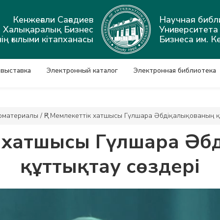
Кенжеғали Сағадиев
Научная библ
ы Халықаралық Бизнес
Университет
ің ғылыми кітапханасы
Бизнеса им. К
 выставка
Электронный каталог
Электронная библиотека
оматериалы
/
ҚР Мемлекеттік хатшысы Гүлшара Әбдіқалықованың қ
к хатшысы Гүлшара Ә
құттықтау сөздері