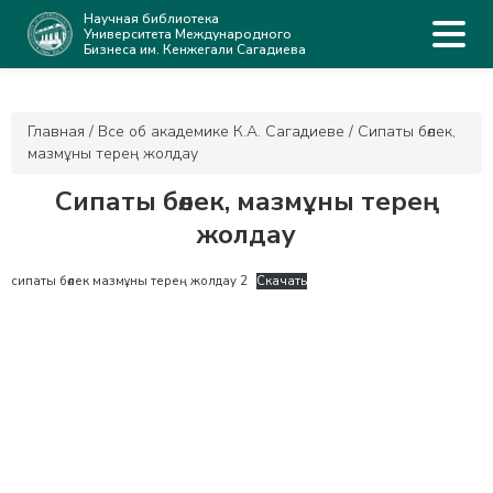
Научная библиотека
Университета Международного
Бизнеса им. Кенжегали Сагадиева
Главная
/
Все об академике К.А. Сагадиеве
/
Сипаты бөлек,
мазмұны терең жолдау
Сипаты бөлек, мазмұны терең
жолдау
сипаты бөлек мазмұны терең жолдау 2
Скачать