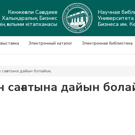
Кенжеғали Сағадиев
Научная библ
ы Халықаралық Бизнес
Университет
ің ғылыми кітапханасы
Бизнеса им. К
 выставка
Электронный каталог
Электронная библиотека
 сағатына дайын болайық
 сағатына дайын бол