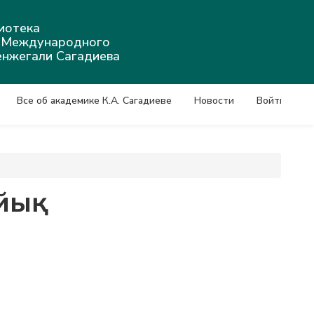
иотека
а Международного
енжегали Сагадиева
Все об академике К.А. Сагадиеве
Новости
Войти
айық