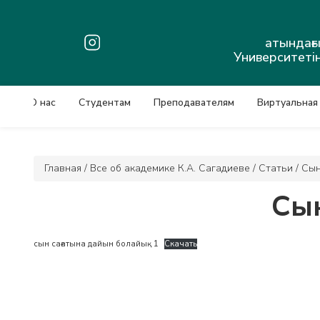
атындағ
Университетін
О нас
Студентам
Преподавателям
Виртуальная
Главная
/
Все об академике К.А. Сагадиеве
/
Статьи
/
Сын
Сын
сын сағатына дайын болайық 1
Скачать