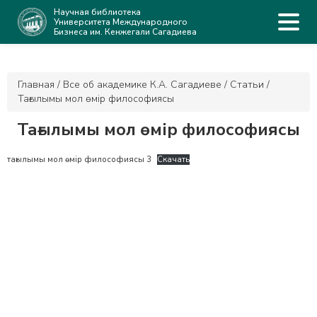
Научная библиотека
Университета Международного
Бизнеса им. Кенжегали Сагадиева
Главная
/
Все об академике К.А. Сагадиеве
/
Статьи
/
Тағылымы мол өмір философиясы
Тағылымы мол өмір философиясы
тағылымы мол өмір философиясы 3
Скачать