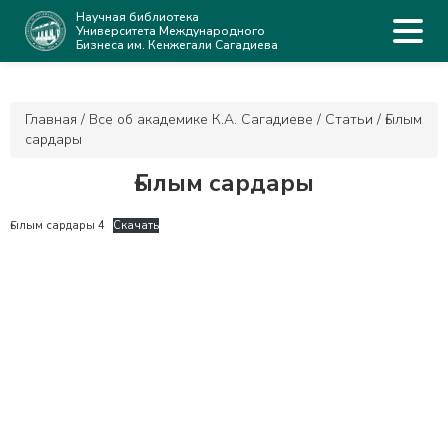
Научная библиотека
Университета Международного
Бизнеса им. Кенжегали Сагадиева
Главная
/
Все об академике К.А. Сагадиеве
/
Статьи
/
Ғылым
сардары
Ғылым сардары
Ғылым сардары 4
Скачать