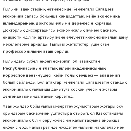
Ғылыми ізденістерінің нәтижесінде Кенжегали Сагадиев
экономика саласы бойынша кандидаттық, кейін
экономика
ғылымдарының докторы ғылыми дәрежесін
қорғады.
Докторлық диссертациясы экономикалық жүйені басқару,
өндіріс тиімділігін арттыру және әлеуметтік-экономикалық даму
мәселелеріне арналды. Ғылыми жетістіктері үшін оған
профессор ғылыми атағы
берілді.
Ғылымдағы сүбелі еңбегі ескеріліп, ол
Қазақстан
Республикасының Ұлттық ғылым академиясының
корреспондент-мүшесі
, кейін
толық мүшесі — академигі
болып сайланды. Бұл атақтар Кенжегали Сагадиевтің отандық
экономикалық ғылымды дамытуға қосқан үлесінің жоғары
деңгейде мойындалғанын көрсетеді.
Ұзақ жылдар бойы ғылыми-зерттеу жұмыстарын жоғары оқу
орындарын басқарумен ұштастыра отырып, ол Қазақстандағы
экономикалық білім беру жүйесінің қалыптасуына айрықша
еңбек сіңірді. Ғалым ретінде жүздеген ғылыми мақалалар мен