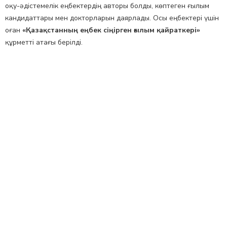
оқу-әдістемелік еңбектердің авторы болды, көптеген ғылым
кандидаттары мен докторларын даярлады. Осы еңбектері үшін
оған
«Қазақстанның еңбек сіңірген ғылым қайраткері»
құрметті атағы берілді.