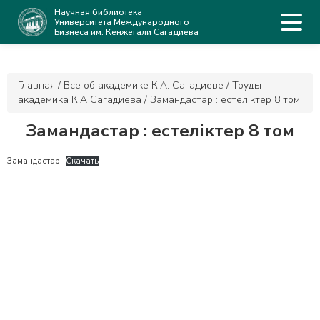
Научная библиотека
Университета Международного
Бизнеса им. Кенжегали Сагадиева
Главная
/
Все об академике К.А. Сагадиеве
/
Труды
академика К.А Сагадиева
/
Замандастар : естеліктер 8 том
Замандастар : естеліктер 8 том
Замандастар
Скачать