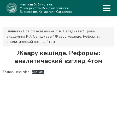
Научная библиотека
Университета Международного
Бизнеса им. Кенжегали Сагадиева
Главная
/
Все об академике К.А. Сагадиеве
/
Труды
академика К.А Сагадиева
/
Жаңару көшінде. Реформы:
аналитический взгляд 4том
Жаңару көшінде. Реформы:
аналитический взгляд 4том
Zhanaru koshinde 4
Скачать