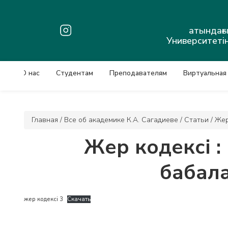
атындағ
Университетін
О нас
Студентам
Преподавателям
Виртуальная
Главная
/
Все об академике К.А. Сагадиеве
/
Статьи
/
Жер
Жер кодексі :
бабал
жер кодексі 3
Скачать