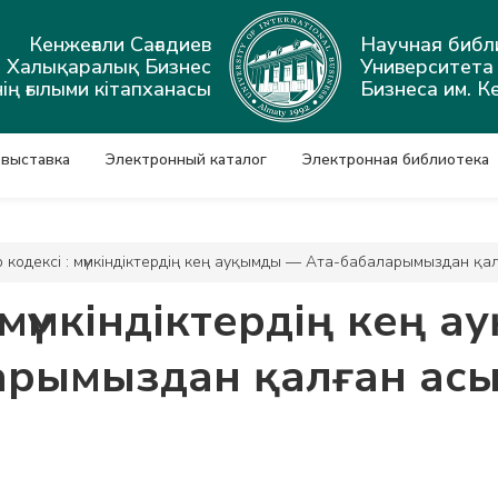
Кенжеғали Сағадиев
Научная библ
ы Халықаралық Бизнес
Университет
ің ғылыми кітапханасы
Бизнеса им. К
 выставка
Электронный каталог
Электронная библиотека
 кодексі : мүмкіндіктердің кең ауқымды — Ата-бабаларымыздан қа
 мүмкіндіктердің кең 
арымыздан қалған асы