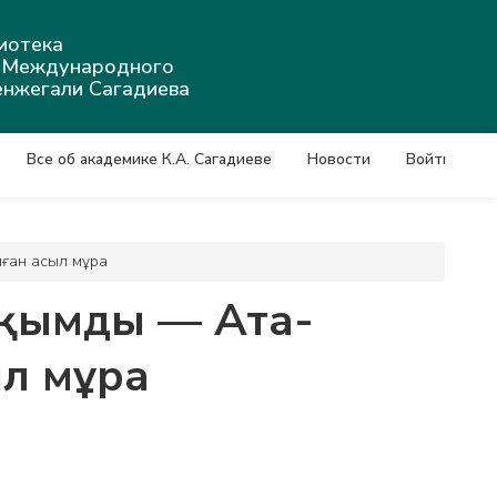
иотека
а Международного
енжегали Сагадиева
Все об академике К.А. Сагадиеве
Новости
Войти
лған асыл мұра
ауқымды — Ата-
л мұра